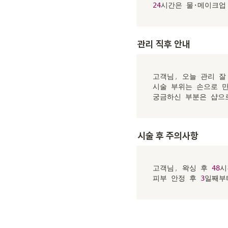
24
시간은 물·메이크업
관리 직후 안내
고객님
,
 오늘 관리 
시술 부위는 손으로 
궁금하신 부분은 샵으
시술 후 주의사항
고객님
,
 왁싱 후 
48
시
피부 안정 후 
3
일째부